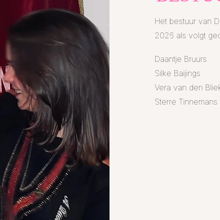
Het bestuur van D
2026 als volgt gec
Daantje Bruurs
Silke Baijings
Vera van den Blie
Sterre Tinnemans