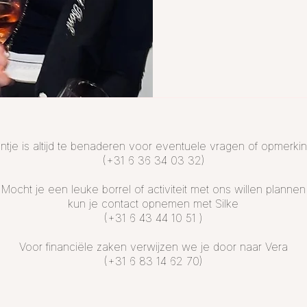
ntje is altijd te benaderen voor eventuele vragen of opmerki
(+31 6 36 34 03 32)
Mocht je een leuke borrel of activiteit met ons willen plannen
kun je contact opnemen met Silke
(+31 6 43 44 10 51 )
Voor financiële zaken verwijzen we je door naar Vera
(+31 6 83 14 62 70)