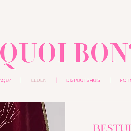
 QUOI BON
AQB?
LEDEN
DISPUUTSHUIS
FOT
BESTU